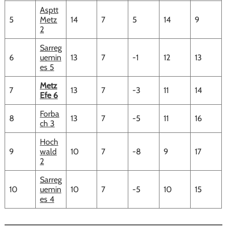
Asptt
5
Metz
14
7
5
14
9
2
Sarreg
6
uemin
13
7
-1
12
13
es 5
Metz
7
13
7
-3
11
14
Efe 6
Forba
8
13
7
-5
11
16
ch 3
Hoch
9
wald
10
7
-8
9
17
2
Sarreg
10
uemin
10
7
-5
10
15
es 4