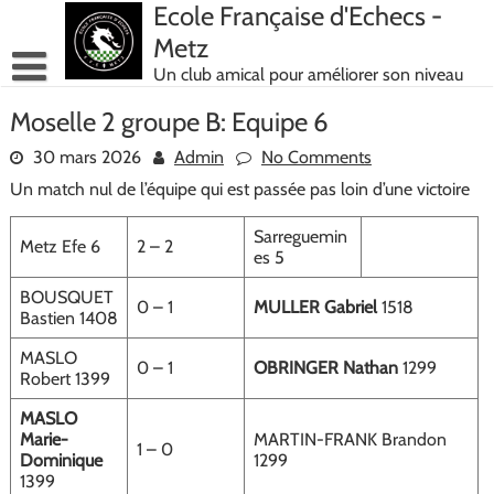
Skip
Ecole Française d'Echecs -
to
Metz
content
Un club amical pour améliorer son niveau
Moselle 2 groupe B: Equipe 6
30 mars 2026
Admin
No Comments
Un match nul de l’équipe qui est passée pas loin d’une victoire
Sarreguemin
Metz Efe 6
2 – 2
es 5
BOUSQUET
0 – 1
MULLER Gabriel
1518
Bastien 1408
MASLO
0 – 1
OBRINGER Nathan
1299
Robert 1399
MASLO
Marie-
MARTIN-FRANK Brandon
1 – 0
Dominique
1299
1399