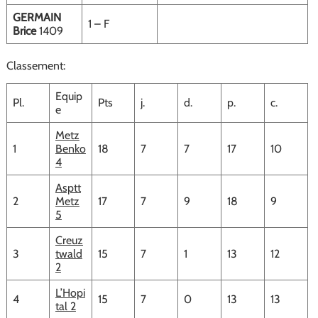
GERMAIN
1 – F
Brice
1409
Classement:
Equip
Pl.
Pts
j.
d.
p.
c.
e
Metz
1
Benko
18
7
7
17
10
4
Asptt
2
Metz
17
7
9
18
9
5
Creuz
3
twald
15
7
1
13
12
2
L’Hopi
4
15
7
0
13
13
tal 2