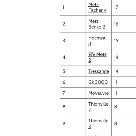
Metz
1
17
Fischer 4
Metz
2
16
Benko 2
Hochwal
3
15
d
Efe Metz
4
14
2
5
Tressange
14
6
Gk 3000
11
7
Moyeuvre
11
Thionville
8
8
2
Thionville
9
8
3