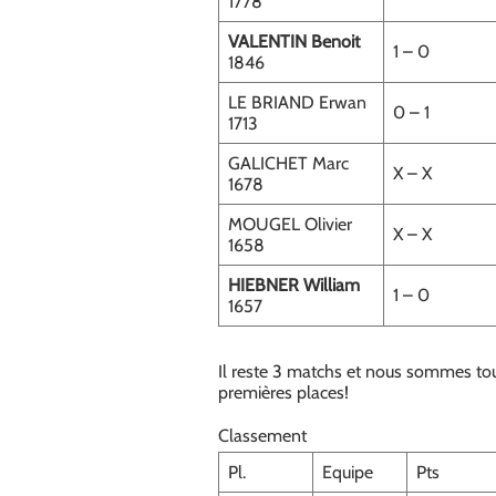
1778
VALENTIN Benoit
1 – 0
1846
LE BRIAND Erwan
0 – 1
1713
GALICHET Marc
X – X
1678
MOUGEL Olivier
X – X
1658
HIEBNER William
1 – 0
1657
Il reste 3 matchs et nous sommes tou
premières places!
Classement
Pl.
Equipe
Pts