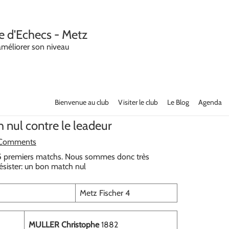
e d'Echecs - Metz
améliorer son niveau
Bienvenue au club
Visiter le club
Le Blog
Agenda
h nul contre le leadeur
Comments
s 5 premiers matchs. Nous sommes donc très
 résister: un bon match nul
Metz Fischer 4
MULLER Christophe
1882