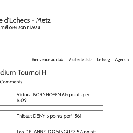
e d'Echecs - Metz
améliorer son niveau
Bienvenue au club
Visiter le club
Le Blog
Agenda
podium Tournoi H
 Comments
Victoria BORNHOFEN 6½ points perf
1609
Thibaut DENY 6 points perf 1561
Leo DELANNE-DOMINGUEZ 5½ points