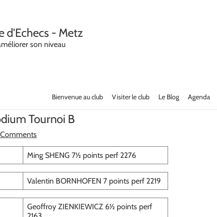
e d'Echecs - Metz
améliorer son niveau
Bienvenue au club
Visiter le club
Le Blog
Agenda
podium Tournoi B
 Comments
Ming SHENG 7½ points perf 2276
Valentin BORNHOFEN 7 points perf 2219
Geoffroy ZIENKIEWICZ 6½ points perf
2163