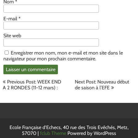
Nom
*
E-mail
*
Site web
Enregistrer mon nom, mon e-mail et mon site dans le
navigateur pour mon prochain commentaire.
Navigation
Previous Post: WEEK END
Next Post: Nouveau début
de
A 2 RONDES (11-12 mars) :
de saison à l’EFE
l’article
Ecole Française d'Echecs, 40 rue des Trois Evêchés, Metz,
57070 |
fclub Theme
Powered by WordPress