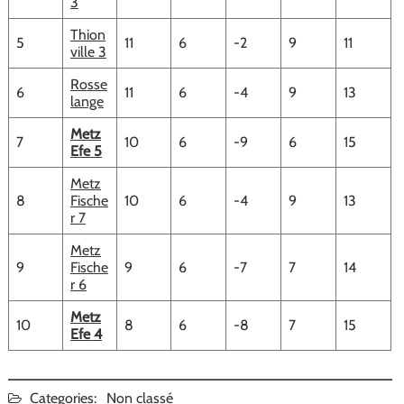
3
Thion
5
11
6
-2
9
11
ville 3
Rosse
6
11
6
-4
9
13
lange
Metz
7
10
6
-9
6
15
Efe 5
Metz
8
Fische
10
6
-4
9
13
r 7
Metz
9
Fische
9
6
-7
7
14
r 6
Metz
10
8
6
-8
7
15
Efe 4
Categories:
Non classé