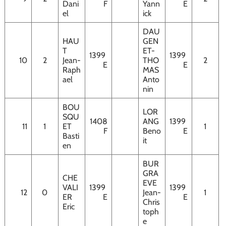
Dani
F
Yann
E
el
ick
DAU
HAU
GEN
T
ET-
1399
1399
10
2
Jean-
THO
2
E
E
Raph
MAS
ael
Anto
nin
BOU
LOR
SQU
1408
ANG
1399
11
1
ET
1
F
Beno
E
Basti
it
en
BUR
GRA
CHE
EVE
VALI
1399
1399
12
0
Jean-
1
ER
E
E
Chris
Eric
toph
e