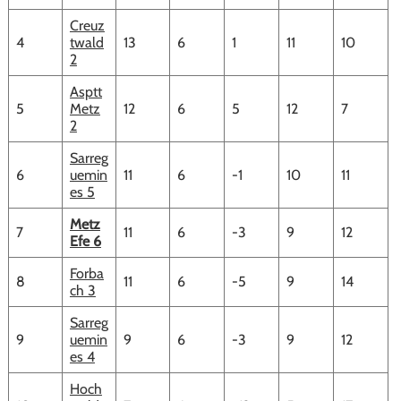
Creuz
4
twald
13
6
1
11
10
2
Asptt
5
Metz
12
6
5
12
7
2
Sarreg
6
uemin
11
6
-1
10
11
es 5
Metz
7
11
6
-3
9
12
Efe 6
Forba
8
11
6
-5
9
14
ch 3
Sarreg
9
uemin
9
6
-3
9
12
es 4
Hoch