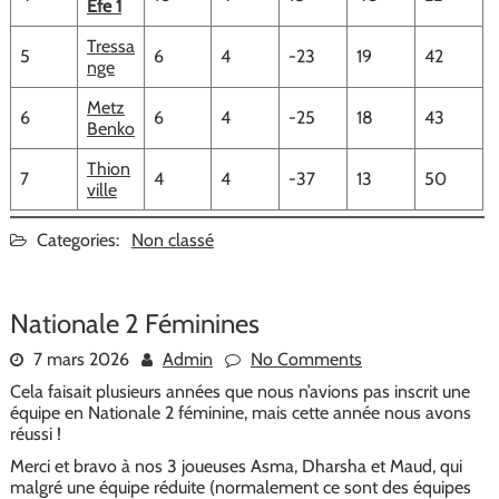
Efe 1
Tressa
5
6
4
-23
19
42
nge
Metz
6
6
4
-25
18
43
Benko
Thion
7
4
4
-37
13
50
ville
Categories:
Non classé
Nationale 2 Féminines
7 mars 2026
Admin
No Comments
Cela faisait plusieurs années que nous n’avions pas inscrit une
équipe en Nationale 2 féminine, mais cette année nous avons
réussi !
Merci et bravo à nos 3 joueuses Asma, Dharsha et Maud, qui
malgré une équipe réduite (normalement ce sont des équipes