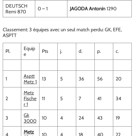
DEUTSCH
0 – 1
JAGODA Antonin
1290
Remi 870
Classement: 3 équipes avec un seul match perdu: GK, EFE,
ASPTT
Equip
Pl.
Pts
j.
d.
p.
c.
e
Asptt
1
13
5
36
56
20
Metz 1
Metz
2
Fische
11
5
7
41
34
r 1
Gk
3
10
4
24
43
19
3000
Metz
4
10
4
18
40
22