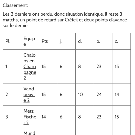
Classement:
Les 3 derniers ont perdu, donc situation identique. Il reste 3
matchs, un point de retard sur Créteil et deux points d’avance
sur le dernier
Equip
Pl.
Pts
j.
d.
p.
c.
e
Chalo
ns en
1
Cham
15
6
8
23
15
pagne
2
Vand
2
oeuvr
15
6
10
24
14
e 2
Metz
3
Fische
14
6
8
23
15
r 2
Mund