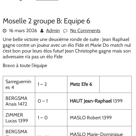
Moselle 2 groupe B: Equipe 6
16 mars 2026
Admin
No Comments
Une belle victoire une deuxième ronde de suite : Jean Raphael
gagne contre un joueur avec un élo Fide et Marie Do match nul
c’est bon pour leurs élos futur! Jean Christophe gagne mais son
adversaire n’a pas un élo Fide
Bravo à toute l’équipe
Sarreguemin
1 – 2
Metz Efe 6
es 4
BERGSMA
0 – 1
HAUT Jean-Raphael
1399
Anais 1472
ZIMMER
1 – 0
MASLO Robert 1399
Lucas 1399
BERGSMA
MASLO Marie-Dominique