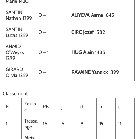
Marie 1420
SANTINI
0 – 1
ALIYEVA Asma
1645
Nathan 1299
SANTINI
0 – 1
CIRC Jozef
1582
Lucas 1299
AHMID
O’Weyss
0 – 1
HUG Alain
1485
1299
GIRARD
0 – 1
RAVAINE Yannick
1399
Olivia 1299
Classement
Equip
Pl.
Pts
j.
d.
p.
c.
e
Tressa
1
16
6
8
19
11
nge
Metz