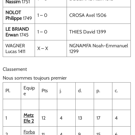
Nassim
1751
NOLOT
1 – 0
CROSA Axel 1506
Philippe
1749
LE BRIAND
1 – 0
THIES David 1399
Erwan
1745
WAGNER
NGNAMFA Noah-Emmanuel
X – X
Lucas 1411
1299
Classement
Nous sommes toujours premier
Equip
Pl.
Pts
j.
d.
p.
c.
e
Metz
1
12
4
13
17
4
Efe 2
Forba
2
11
4
9
15
6