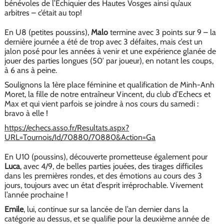
bénévoles de l’Echiquier des Hautes Vosges ainsi qu’aux
arbitres – c’était au top!
En U8 (petites poussins),
Malo
termine avec 3 points sur 9 – la
dernière journée a été de trop avec 3 défaites, mais c’est un
jalon posé pour les années à venir et une expérience glanée de
jouer des parties longues (50′ par joueur), en notant les coups,
à 6 ans à peine.
Soulignons la 1ère place féminine et qualification de Minh-Anh
Moret, la fille de notre entraîneur Vincent, du club d’Echecs et
Max et qui vient parfois se joindre à nos cours du samedi :
bravo à elle !
https://echecs.asso.fr/Resultats.aspx?
URL=Tournois/Id/70880/70880&Action=Ga
En U10 (poussins), découverte prometteuse également pour
Luca
, avec 4/9, de belles parties jouées, des tirages difficiles
dans les premières rondes, et des émotions au cours des 3
jours, toujours avec un état d’esprit irréprochable. Vivement
l’année prochaine !
Emile
, lui, continue sur sa lancée de l’an dernier dans la
catégorie au dessus, et se qualifie pour la deuxième année de