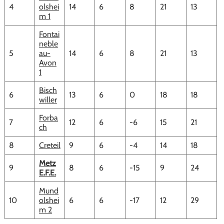
4
olshei
14
6
8
21
13
m 1
Fontai
neble
5
au-
14
6
8
21
13
Avon
1
Bisch
6
13
6
0
18
18
willer
Forba
7
12
6
-6
15
21
ch
8
Creteil
9
6
-4
14
18
Metz
9
8
6
-15
9
24
E.F.E.
Mund
10
olshei
6
6
-17
12
29
m 2