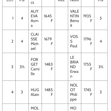
cs
ALIY
VALE
EVA
1645
NTIN
1935
1
4
5
Asm
F
Beno
F
a
it
CLAI
VOS
SSE
1679
1796
2
4
S
4
Mich
F
F
Paul
ael
LE
FOR
BRIA
GET
1483
1755
3
3½
ND
3½
Cami
F
F
Erwa
lle
n
NOL
HUG
1485
OT
1745
4
3
3
Alain
F
Phili
F
ppe
MOL
MO