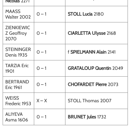
Nicolas
2271
MAASS
0 – 1
STOLL Lucia
2180
Walter 2002
ZIENKIEWIC
Z Geoffroy
0 – 1
CIARLETTA Ulysse
2168
2070
STEININGER
0 – 1
f
SPIELMANN Alain
2141
Denis 1935
TARZIA Eric
0 – 1
GRATALOUP Quentin
2049
1901
BERTRAND
0 – 1
CHOFARDET Pierre
2073
Eric 1961
WEISS
X – X
STOLL Thomas 2007
Frederic 1953
ALIYEVA
0 – 1
BRUNET Jules
1732
Asma 1606