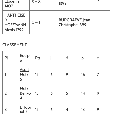
Elouenn
X – X
1399
1407
HARTHEISE
R
BURGRAEVE Jean-
0 – 1
HOFFMANN
Christophe
1399
Alexis 1299
CLASSEMENT:
Equip
Pl.
Pts
j.
d.
p.
c.
e
Asptt
1
Metz
15
6
9
16
7
5
Metz
2
Benko
15
6
5
14
9
4
L’Hopi
3
15
6
4
13
9
tal 2