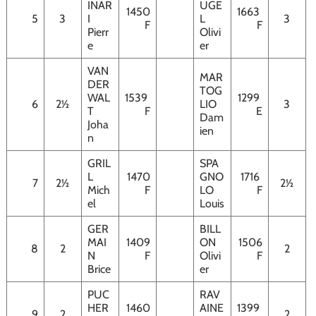
INAR
UGE
1450
1663
5
3
I
L
3
F
F
Pierr
Olivi
e
er
VAN
MAR
DER
TOG
WAL
1539
1299
6
2½
LIO
3
T
F
E
Dam
Joha
ien
n
GRIL
SPA
L
1470
GNO
1716
7
2½
2½
Mich
F
LO
F
el
Louis
GER
BILL
MAI
1409
ON
1506
8
2
2
N
F
Olivi
F
Brice
er
PUC
RAV
HER
1460
AINE
1399
9
2
2