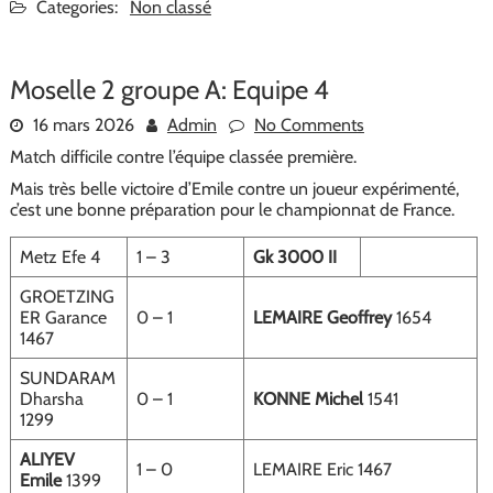
Categories:
Non classé
Moselle 2 groupe A: Equipe 4
16 mars 2026
Admin
No Comments
Match difficile contre l’équipe classée première.
Mais très belle victoire d’Emile contre un joueur expérimenté,
c’est une bonne préparation pour le championnat de France.
Metz Efe 4
1 – 3
Gk 3000 II
GROETZING
ER Garance
0 – 1
LEMAIRE Geoffrey
1654
1467
SUNDARAM
Dharsha
0 – 1
KONNE Michel
1541
1299
ALIYEV
1 – 0
LEMAIRE Eric 1467
Emile
1399