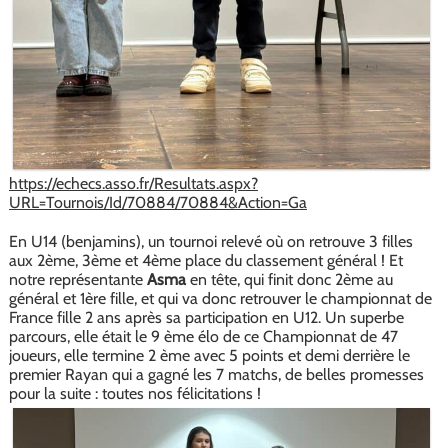
https://echecs.asso.fr/Resultats.aspx?
URL=Tournois/Id/70884/70884&Action=Ga
En U14 (benjamins), un tournoi relevé où on retrouve 3 filles
aux 2ème, 3ème et 4ème place du classement général ! Et
notre représentante
Asma
en tête, qui finit donc 2ème au
général et 1ère fille, et qui va donc retrouver le championnat de
France fille 2 ans après sa participation en U12. Un superbe
parcours, elle était le 9 ème élo de ce Championnat de 47
joueurs, elle termine 2 ème avec 5 points et demi derrière le
premier Rayan qui a gagné les 7 matchs, de belles promesses
pour la suite : toutes nos félicitations !