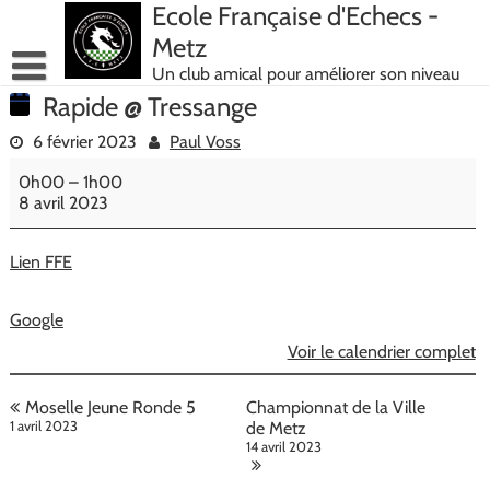
Skip
Ecole Française d'Echecs -
to
Metz
content
Un club amical pour améliorer son niveau
Rapide @ Tressange
6 février 2023
Paul Voss
Rapide
0h00
–
1h00
@
8 avril 2023
Tressange
Lien FFE
Google
Voir le calendrier complet
Navigation
Moselle Jeune Ronde 5
Championnat de la Ville
de
1 avril 2023
de Metz
14 avril 2023
l’article