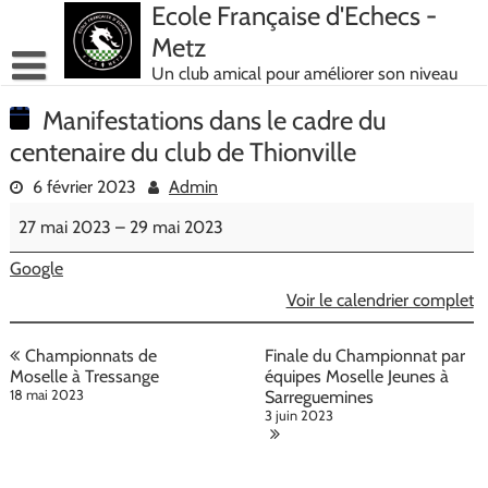
Skip
Ecole Française d'Echecs -
to
Metz
content
Un club amical pour améliorer son niveau
Manifestations dans le cadre du
centenaire du club de Thionville
6 février 2023
Admin
Manifestations
27 mai 2023
–
29 mai 2023
dans
le
Google
cadre
du
Voir le calendrier complet
centenaire
du
Navigation
Championnats de
Finale du Championnat par
club
de
Moselle à Tressange
équipes Moselle Jeunes à
de
18 mai 2023
Sarreguemines
Thionville
l’article
3 juin 2023