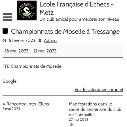
Skip
Ecole Française d'Echecs -
to
Metz
content
Un club amical pour améliorer son niveau
Championnats de Moselle à Tressange
6 février 2023
Admin
Championnats
18 mai 2023
–
21 mai 2023
de
Moselle
à
FFE Championnats de Moselle
Tressange
Google
Voir le calendrier complet
Navigation
Rencontre Inter-Clubs
Manifestations dans le
de
7 mai 2023
cadre du centenaire du club
de Thionville
l’article
27 mai 2023